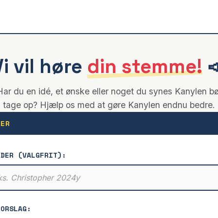
Vi vil høre
din stemme!

Har du en idé, et ønske eller noget du synes Kanylen bø
tage op? Hjælp os med at gøre Kanylen endnu bedre.
ÉER
NDER (VALGFRIT):
FORSLAG: