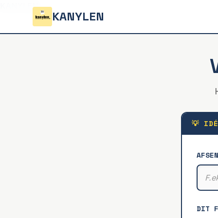
KANYLEN
KANYLEN
💡 ID
AFSE
DIT 