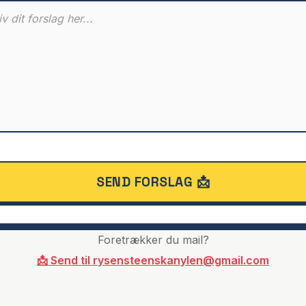
SEND FORSLAG 📩
Foretrækker du mail?
📩 Send til rysensteenskanylen@gmail.com