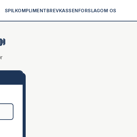
SPIL
KOMPLIMENT
BREVKASSEN
FORSLAG
OM OS

r